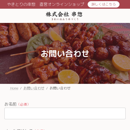
コ
ナ
やきとりの串惣 直営オンラインショップ
詳しくはこちら
ン
ビ
テ
ゲ
ン
ー
ツ
シ
へ
ョ
ス
ン
キ
に
ッ
移
お問い合わせ
プ
動
Home
お問い合わせ
お問い合わせ
お名前
（必須）